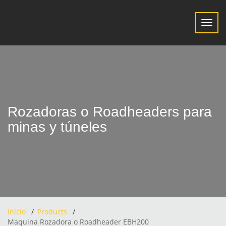
Toggl
navig
Rozadoras o Roadheaders para
minas y túneles
Inicio
Products
Maquina Rozadora o Roadheader EBH200