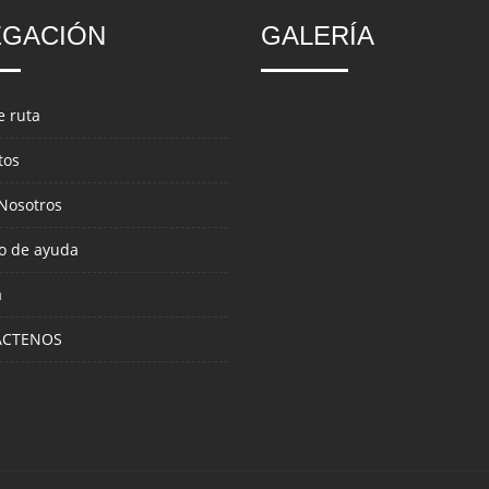
EGACIÓN
GALERÍA
e ruta
tos
Nosotros
io de ayuda
a
ÁCTENOS