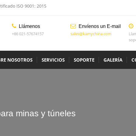
tificado ISO 9001: 2015
Llámenos
Envíenos un E-mail
+86 021-57674157
sales@kamychina.com
Lla
sop
BRE NOSOTROS
SERVICIOS
SOPORTE
GALERÍA
C
ra minas y túneles